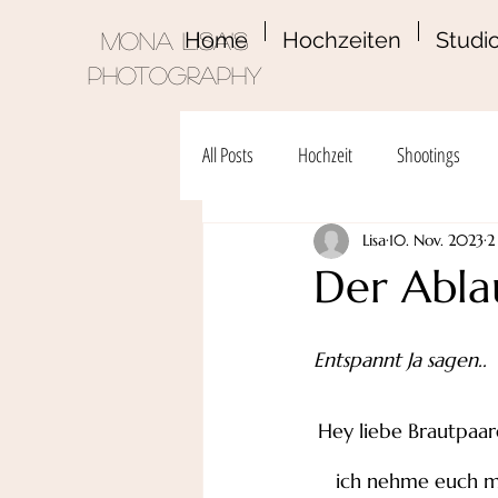
Home
Hochzeiten
Studio
Mona Lisa's
Photography
All Posts
Hochzeit
Shootings
Lisa
10. Nov. 2023
2
Der Abla
Entspannt Ja sagen..
Hey liebe Brautpaar
ich nehme euch mi