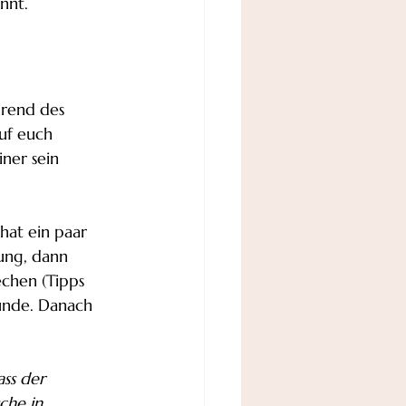
nnt.
hrend des 
uf euch 
ner sein 
hat ein paar 
ung, dann 
chen (Tipps 
kunde. Danach 
ss der 
he in 