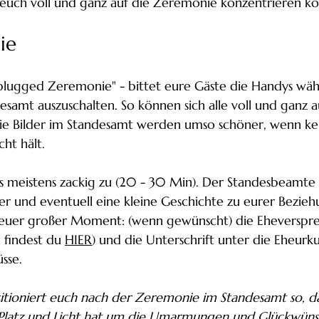
euch voll und ganz auf die Zeremonie konzentrieren kö
ie
nplugged Zeremonie" - bittet eure Gäste die Handys wä
esamt auszuschalten. So können sich alle voll und ganz a
ie Bilder im Standesamt werden umso schöner, wenn kei
ht hält.
s meistens zackig zu (20 - 30 Min). Der Standesbeamte 
r und eventuell eine kleine Geschichte zu eurer Bezieh
euer großer Moment: (wenn gewünscht) die Eheverspre
findest du 
HIER
) und die Unterschrift unter die Eheur
sse. 
itioniert euch nach der Zeremonie im Standesamt so, da
Platz und Licht hat um die Umarmungen und Glückwünsc