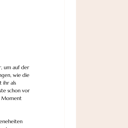
r, um auf der 
gen, wie die 
ihr als 
ste schon vor 
en Moment 
eneheiten 